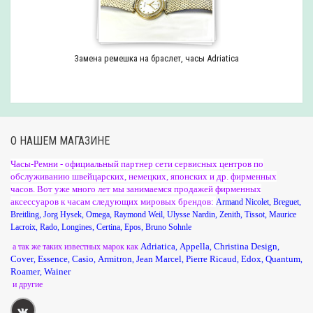
Замена ремешка на браслет, часы Adriatica
О НАШЕМ МАГАЗИНЕ
Часы-Ремни - официальный партнер сети сервисных центров по
обслуживанию швейцарских, немецких, японских и др. фирменных
часов. Вот уже много лет мы занимаемся продажей фирменных
аксессуаров к часам следующих мировых брендов:
Armand Nicolet
,
Breguet
,
Breitling
,
Jorg Hysek
,
Omega
,
Raymond Weil
,
Ulysse Nardin
,
Zenith
,
Tissot
,
Maurice
Lacroix
,
Rado
,
Longines
,
Certina
,
Epos
,
Bruno Sohnle
Adriatica
Appella
Christina Design
а так же таких известных марок как
,
,
,
Cover
Essence
Casio
Armitron
Jean Marcel
Pierre Ricaud
Edox
Quantum
,
,
,
,
,
,
,
,
Roamer
Wainer
,
и другие