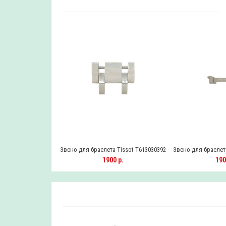
 Tissot T613015278
Звено для браслета Tissot T613030392
Звено для браслета
0 р.
1900 р.
190