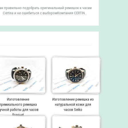
ак правильно подобрать оригинальный ремешок к часам
Как правильн
Certina и не ошибиться с выборомКомпания CERTIN..
Tissot и 
Изготовление
Изготовление ремешка из
премиального ремешка
натуральной кожи для
учной работы для часов
часов Seiko
Breguet