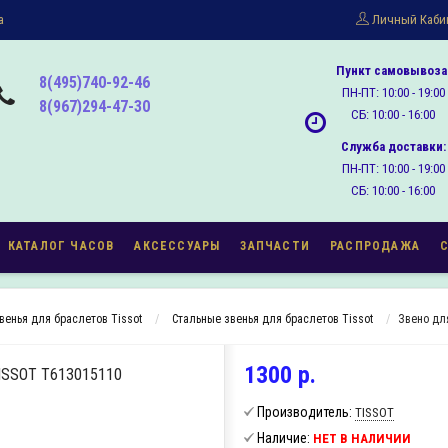
а
Личный Каби
Пункт самовывоза
8(495)740-92-46
ПН-ПТ: 10:00 - 19:00
8(967)294-47-30
СБ: 10:00 - 16:00
Служба доставки:
ПН-ПТ: 10:00 - 19:00
СБ: 10:00 - 16:00
КАТАЛОГ ЧАСОВ
АКСЕССУАРЫ
ЗАПЧАСТИ
РАСПРОДАЖА
венья для браслетов Tissot
Стальные звенья для браслетов Tissot
Звено дл
1300 р.
SSOT T613015110
Производитель:
TISSOT
Наличие:
НЕТ В НАЛИЧИИ