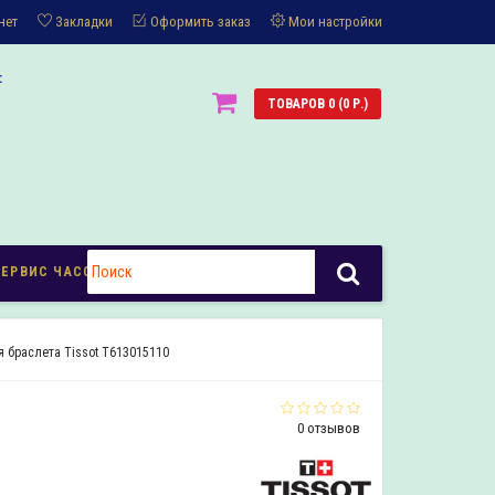
нет
Закладки
Оформить заказ
Мои настройки
:
ТОВАРОВ 0 (0 Р.)
СЕРВИС ЧАСОВ
я браслета Tissot T613015110
0 отзывов