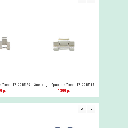
 Tissot T613015129
Звено для браслета Tissot T613015315
Звено для браслета
0 р.
1300 р.
130
<
>