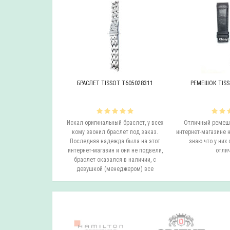
OT T605046447
БРАСЛЕТ TISSOT T605028311
РЕМЕШОК TISS
инальный браслет.
Искал оригинальный браслет, у всех
Отличный ремешо
все согласовали
кому звонил браслет под заказ.
интернет-магазине н
на следующий день
Последняя надежда была на этот
знаю что у них 
вил. Все супер.
интернет-магазин и они не подвели,
отлич
бо...
браслет оказался в наличии, с
девушкой (менеджером) все
согласовали ..