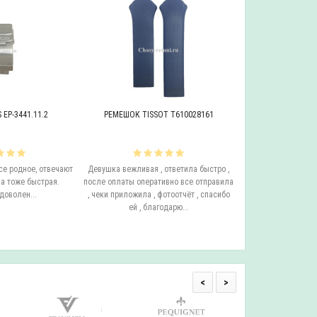
EP-3441.11.2
РЕМЕШОК TISSOT T610028161
БРАСЛЕТ ADRIAT
се родное, отвечают
Девушка вежливая , ответила быстро ,
Этот бросает Я купи
а тоже быстрая.
после оплаты оперативно все отправила
до сих пор у него с
доволен...
, чеки приложила , фотоотчёт , спасибо
ещё он очень удо
ей , благодарю...
смотрится на руке.
одним с
<
>