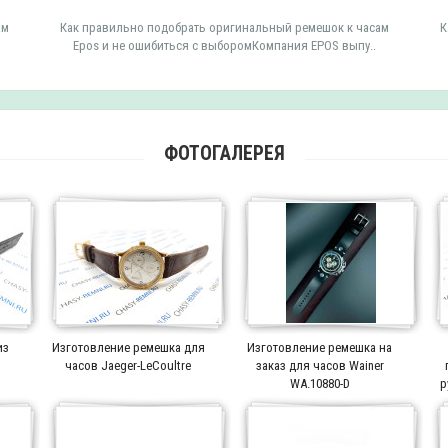
ам
Как правильно подобрать оригинальный ремешок к часам
К
Epos и не ошибиться с выборомКомпания EPOS выпу..
ФОТОГАЛЕРЕЯ
из
Изготовление ремешка для
Изготовление ремешка на
часов Jaeger-LeCoultre
заказ для часов Wainer
WA.10880-D
р