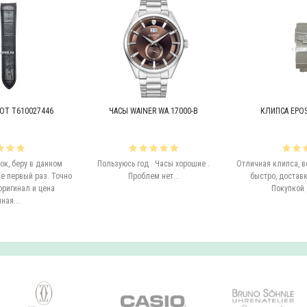
OT T610027446
ЧАСЫ WAINER WA.17000-B
КЛИПСА EPOS 
к, беру в данном
Пользуюсь год . Часы хорошие .
Отличная клипса, в
е первый раз. Точно
Проблем нет...
быстро, доставк
оригинал и цена
Покупкой 
ная...