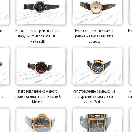
на
Изготовление ремешка для
Изготовление и замена
Из
r
наручных часов MICHEL
ремня на часах Maurice
HERBELIN
Lacroix
а
Изготовление кожаного
Изготовление ремешка из
И
на
ремешка для часов Baume &
натуральной кожи для
за
Mercier
часов Wainer