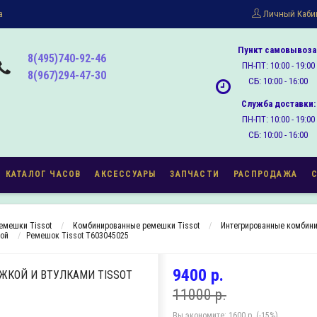
а
Личный Каби
Пункт самовывоза
8(495)740-92-46
ПН-ПТ: 10:00 - 19:00
8(967)294-47-30
СБ: 10:00 - 16:00
Служба доставки:
ПН-ПТ: 10:00 - 19:00
СБ: 10:00 - 16:00
КАТАЛОГ ЧАСОВ
АКСЕССУАРЫ
ЗАПЧАСТИ
РАСПРОДАЖА
емешки Tissot
Комбинированные ремешки Tissot
Интегрированные комбини
кой
Ремешок Tissot T603045025
9400 р.
ЖКОЙ И ВТУЛКАМИ TISSOT
11000 р.
Вы экономите:
1600 р. (-15%)