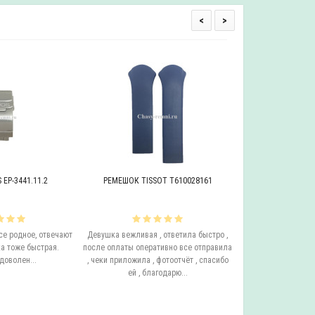
<
>
EP-3441.11.2
РЕМЕШОК TISSOT T610028161
БРАСЛЕТ ADRIAT
се родное, отвечают
Девушка вежливая , ответила быстро ,
Этот бросает Я купи
а тоже быстрая.
после оплаты оперативно все отправила
до сих пор у него с
доволен...
, чеки приложила , фотоотчёт , спасибо
ещё он очень удо
ей , благодарю...
смотрится на руке.
одним с