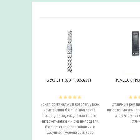
OT T605046447
БРАСЛЕТ TISSOT T605028311
РЕМЕШОК TISS
инальный браслет.
Искал оригинальный браслет, у всех
Отличный ремешо
все согласовали
кому звонил браслет под заказ.
интернет-магазине н
на следующий день
Последняя надежда была на этот
знаю что у них 
вил. Все супер.
интернет-магазин и они не подвели,
отлич
бо...
браслет оказался в наличии, с
девушкой (менеджером) все
согласовали ..