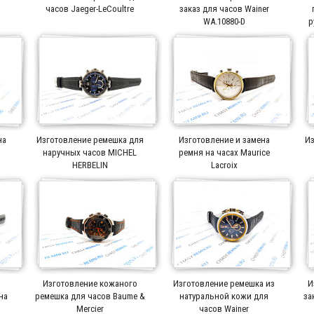
часов Jaeger-LeCoultre
заказ для часов Wainer
WA.10880-D
р
на
Изготовление ремешка для
Изготовление и замена
Из
r
наручных часов MICHEL
ремня на часах Maurice
HERBELIN
Lacroix
а
Изготовление кожаного
Изготовление ремешка из
И
на
ремешка для часов Baume &
натуральной кожи для
за
Mercier
часов Wainer