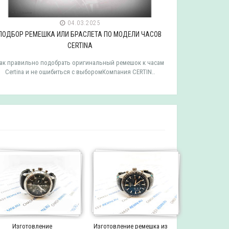
04.03.2025
ПОДБОР РЕМЕШКА ИЛИ БРАСЛЕТА ПО МОДЕЛИ ЧАСОВ
ПОДБОР РЕ
CERTINA
ак правильно подобрать оригинальный ремешок к часам
Как правильн
Certina и не ошибиться с выборомКомпания CERTIN..
Tissot и 
Изготовление
Изготовление ремешка из