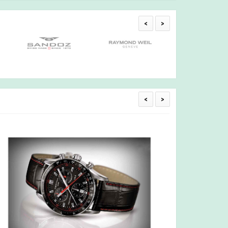
<
>
<
>