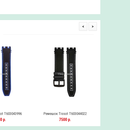
<
>
ot T603043996
Ремешок Tissot T603044022
Ремешок Tiss
0 р.
7500 р.
11000 р