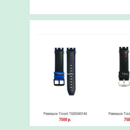
ot T603045144
Ремешок Tissot T603045144
Ремешок Tiss
.
9400 р.
7500 р.
750