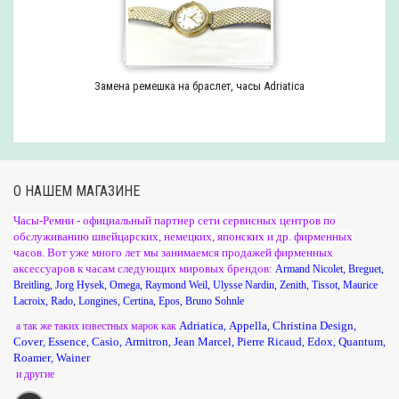
Замена ремешка на браслет, часы Adriatica
О НАШЕМ МАГАЗИНЕ
Часы-Ремни - официальный партнер сети сервисных центров по
обслуживанию швейцарских, немецких, японских и др. фирменных
часов. Вот уже много лет мы занимаемся продажей фирменных
аксессуаров к часам следующих мировых брендов:
Armand Nicolet
,
Breguet
,
Breitling
,
Jorg Hysek
,
Omega
,
Raymond Weil
,
Ulysse Nardin
,
Zenith
,
Tissot
,
Maurice
Lacroix
,
Rado
,
Longines
,
Certina
,
Epos
,
Bruno Sohnle
Adriatica
Appella
Christina Design
а так же таких известных марок как
,
,
,
Cover
Essence
Casio
Armitron
Jean Marcel
Pierre Ricaud
Edox
Quantum
,
,
,
,
,
,
,
,
Roamer
Wainer
,
и другие