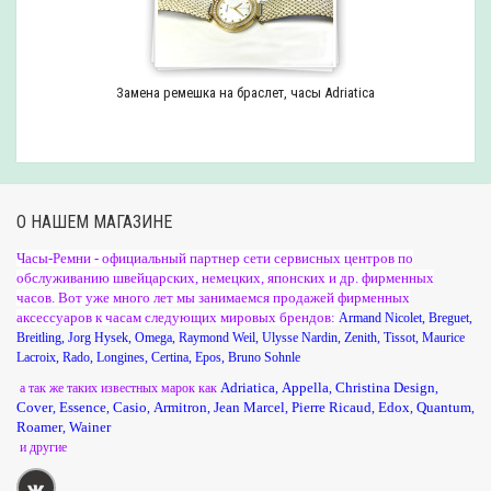
Замена ремешка на браслет, часы Adriatica
О НАШЕМ МАГАЗИНЕ
Часы-Ремни - официальный партнер сети сервисных центров по
обслуживанию швейцарских, немецких, японских и др. фирменных
часов. Вот уже много лет мы занимаемся продажей фирменных
аксессуаров к часам следующих мировых брендов:
Armand Nicolet
,
Breguet
,
Breitling
,
Jorg Hysek
,
Omega
,
Raymond Weil
,
Ulysse Nardin
,
Zenith
,
Tissot
,
Maurice
Lacroix
,
Rado
,
Longines
,
Certina
,
Epos
,
Bruno Sohnle
Adriatica
Appella
Christina Design
а так же таких известных марок как
,
,
,
Cover
Essence
Casio
Armitron
Jean Marcel
Pierre Ricaud
Edox
Quantum
,
,
,
,
,
,
,
,
Roamer
Wainer
,
и другие