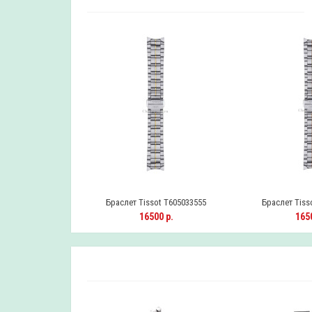
ot T605033549
Браслет Tissot T605033555
Браслет Tiss
0 р.
16500 р.
1650