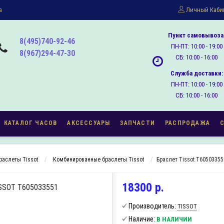
а
Личный Каби
Пункт самовывоза
8(495)740-92-46
ПН-ПТ: 10:00 - 19:00
8(967)294-47-30
СБ: 10:00 - 16:00
Служба доставки:
ПН-ПТ: 10:00 - 19:00
СБ: 10:00 - 16:00
КАТАЛОГ ЧАСОВ
АКСЕССУАРЫ
ЗАПЧАСТИ
РАСПРОДАЖА
раслеты Tissot
Комбинированные браслеты Tissot
Браслет Tissot T60503355
18300 р.
SOT T605033551
Производитель:
TISSOT
Наличие:
В НАЛИЧИИ