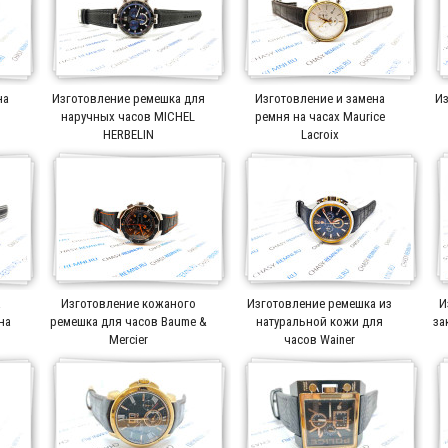
на
Изготовление ремешка для
Изготовление и замена
Из
r
наручных часов MICHEL
ремня на часах Maurice
HERBELIN
Lacroix
а
Изготовление кожаного
Изготовление ремешка из
И
на
ремешка для часов Baume &
натуральной кожи для
за
Mercier
часов Wainer