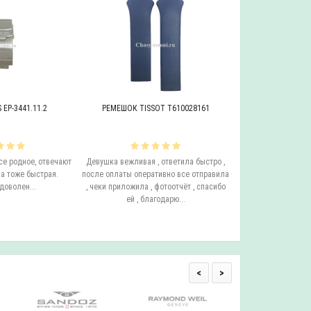
EP-3441.11.2
РЕМЕШОК TISSOT T610028161
БРАСЛЕТ ADRIAT
се родное, отвечают
Девушка вежливая , ответила быстро ,
Этот бросает Я купи
а тоже быстрая.
после оплаты оперативно все отправила
до сих пор у него с
доволен...
, чеки приложила , фотоотчёт , спасибо
ещё он очень удо
ей , благодарю...
смотрится на руке.
одним с
<
>