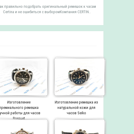
ак правильно подобрать оригинальный ремешок к часам
Как правильн
Certina и не ошибиться с выборомКомпания CERTIN..
Tissot и 
Изготовление
Изготовление ремешка из
премиального ремешка
натуральной кожи для
учной работы для часов
часов Seiko
Breguet