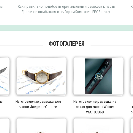
ам
Как правильно подобрать оригинальный ремешок к часам
К
Epos и не ошибиться с выборомКомпания EPOS выпу..
ФОТОГАЛЕРЕЯ
из
Изготовление ремешка для
Изготовление ремешка на
часов Jaeger-LeCoultre
заказ для часов Wainer
WA.10880-D
р