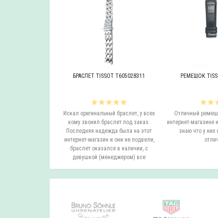
OT T605046447
БРАСЛЕТ TISSOT T605028311
РЕМЕШОК TISS
инальный браслет.
Искал оригинальный браслет, у всех
Отличный ремешо
все согласовали
кому звонил браслет под заказ.
интернет-магазине н
на следующий день
Последняя надежда была на этот
знаю что у них 
вил. Все супер.
интернет-магазин и они не подвели,
отлич
бо...
браслет оказался в наличии, с
девушкой (менеджером) все
согласовали ..