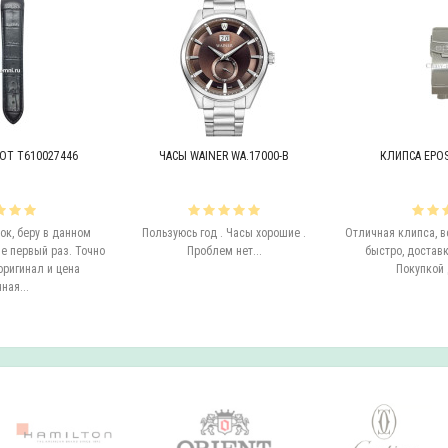
OT T610027446
ЧАСЫ WAINER WA.17000-B
КЛИПСА EPOS 
к, беру в данном
Пользуюсь год . Часы хорошие .
Отличная клипса, в
е первый раз. Точно
Проблем нет...
быстро, доставк
оригинал и цена
Покупкой 
ная...