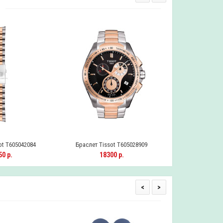
ot T605042084
Браслет Tissot T605028909
Браслет Tiss
0 р.
18300 р.
1060
<
>