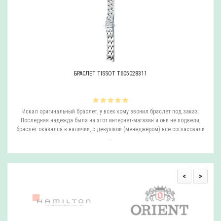
11
РЕМЕШОК TISSOT T610027446
ил браслет под заказ.
Отличный ремешок, беру в данном интернет-магазине не
зин и они не подвели,
Точно знаю что у них оригинал и цена отличная
джером) все согласовали
<
>