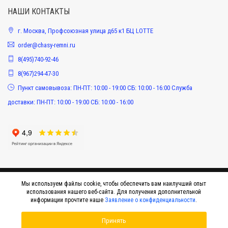
НАШИ КОНТАКТЫ
г. Москва, Профсоюзная улица д65 к1 БЦ LOTTE
order@chasy-remni.ru
8(495)740-92-46
8(967)294-47-30
Пункт самовывоза: ПН-ПТ: 10:00 - 19:00 СБ: 10:00 - 16:00 Служба
доставки: ПН-ПТ: 10:00 - 19:00 СБ: 10:00 - 16:00
Мы используем файлы cookie, чтобы обеспечить вам наилучший опыт
использования нашего веб-сайта. Для получения дополнительной
информации прочтите наше
Заявление о конфиденциальности
.
Принять
© 2015-2026 Интернет-магазин оригинальных аксессуаров к наручным часам