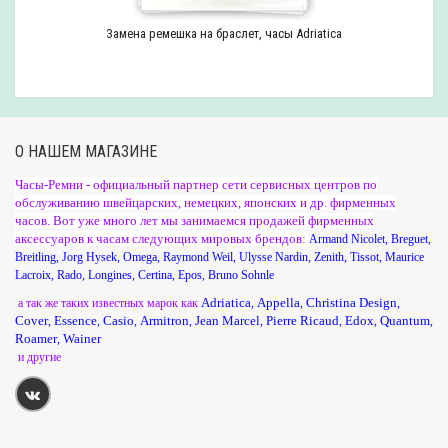
Замена ремешка на браслет, часы Adriatica
О НАШЕМ МАГАЗИНЕ
Часы-Ремни - официальный партнер сети сервисных центров по
обслуживанию швейцарских, немецких, японских и др. фирменных
часов. Вот уже много лет мы занимаемся продажей фирменных
аксессуаров к часам следующих мировых брендов:
Armand Nicolet
,
Breguet
,
Breitling
,
Jorg Hysek
,
Omega
,
Raymond Weil
,
Ulysse Nardin
,
Zenith
,
Tissot
,
Maurice
Lacroix
,
Rado
,
Longines
,
Certina
,
Epos
,
Bruno Sohnle
Adriatica
Appella
Christina Design
а так же таких известных марок как
,
,
,
Cover
Essence
Casio
Armitron
Jean Marcel
Pierre Ricaud
Edox
Quantum
,
,
,
,
,
,
,
,
Roamer
Wainer
,
и другие