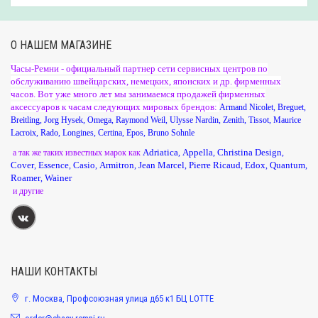
О НАШЕМ МАГАЗИНЕ
Часы-Ремни - официальный партнер сети сервисных центров по
обслуживанию швейцарских, немецких, японских и др. фирменных
часов. Вот уже много лет мы занимаемся продажей фирменных
аксессуаров к часам следующих мировых брендов:
Armand Nicolet
,
Breguet
,
Breitling
,
Jorg Hysek
,
Omega
,
Raymond Weil
,
Ulysse Nardin
,
Zenith
,
Tissot
,
Maurice
Lacroix
,
Rado
,
Longines
,
Certina
,
Epos
,
Bruno Sohnle
Adriatica
Appella
Christina Design
а так же таких известных марок как
,
,
,
Cover
Essence
Casio
Armitron
Jean Marcel
Pierre Ricaud
Edox
Quantum
,
,
,
,
,
,
,
,
Roamer
Wainer
,
и другие
НАШИ КОНТАКТЫ
г. Москва, Профсоюзная улица д65 к1 БЦ LOTTE