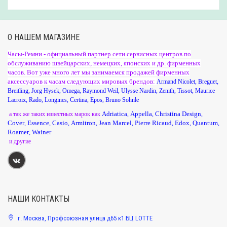
О НАШЕМ МАГАЗИНЕ
Часы-Ремни - официальный партнер сети сервисных центров по
обслуживанию швейцарских, немецких, японских и др. фирменных
часов. Вот уже много лет мы занимаемся продажей фирменных
аксессуаров к часам следующих мировых брендов:
Armand Nicolet
,
Breguet
,
Breitling
,
Jorg Hysek
,
Omega
,
Raymond Weil
,
Ulysse Nardin
,
Zenith
,
Tissot
,
Maurice
Lacroix
,
Rado
,
Longines
,
Certina
,
Epos
,
Bruno Sohnle
Adriatica
Appella
Christina Design
а так же таких известных марок как
,
,
,
Cover
Essence
Casio
Armitron
Jean Marcel
Pierre Ricaud
Edox
Quantum
,
,
,
,
,
,
,
,
Roamer
Wainer
,
и другие
НАШИ КОНТАКТЫ
г. Москва, Профсоюзная улица д65 к1 БЦ LOTTE