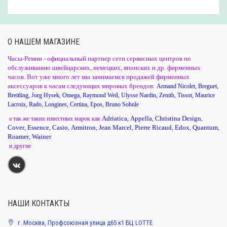
О НАШЕМ МАГАЗИНЕ
Часы-Ремни - официальный партнер сети сервисных центров по
обслуживанию швейцарских, немецких, японских и др. фирменных
часов. Вот уже много лет мы занимаемся продажей фирменных
аксессуаров к часам следующих мировых брендов:
Armand Nicolet
,
Breguet
,
Breitling
,
Jorg Hysek
,
Omega
,
Raymond Weil
,
Ulysse Nardin
,
Zenith
,
Tissot
,
Maurice
Lacroix
,
Rado
,
Longines
,
Certina
,
Epos
,
Bruno Sohnle
Adriatica
Appella
Christina Design
а так же таких известных марок как
,
,
,
Cover
Essence
Casio
Armitron
Jean Marcel
Pierre Ricaud
Edox
Quantum
,
,
,
,
,
,
,
,
Roamer
Wainer
,
и другие
НАШИ КОНТАКТЫ
г. Москва, Профсоюзная улица д65 к1 БЦ LOTTE