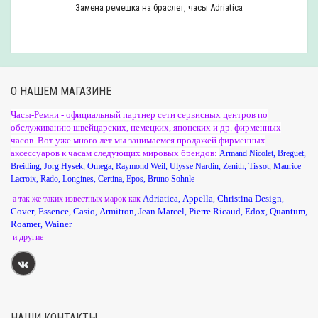
Замена ремешка на браслет, часы Adriatica
О НАШЕМ МАГАЗИНЕ
Часы-Ремни - официальный партнер сети сервисных центров по
обслуживанию швейцарских, немецких, японских и др. фирменных
часов. Вот уже много лет мы занимаемся продажей фирменных
аксессуаров к часам следующих мировых брендов:
Armand Nicolet
,
Breguet
,
Breitling
,
Jorg Hysek
,
Omega
,
Raymond Weil
,
Ulysse Nardin
,
Zenith
,
Tissot
,
Maurice
Lacroix
,
Rado
,
Longines
,
Certina
,
Epos
,
Bruno Sohnle
Adriatica
Appella
Christina Design
а так же таких известных марок как
,
,
,
Cover
Essence
Casio
Armitron
Jean Marcel
Pierre Ricaud
Edox
Quantum
,
,
,
,
,
,
,
,
Roamer
Wainer
,
и другие
НАШИ КОНТАКТЫ