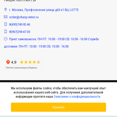
г. Москва, Профсоюзная улица д65 к1 БЦ LOTTE
order@chasy-remni.ru
8(495)740-92-46
8(967)294-47-30
Пункт самовывоза: ПН-ПТ: 10:00 - 19:00 СБ: 10:00 - 16:00 Служба
доставки: ПН-ПТ: 10:00 - 19:00 СБ: 10:00 - 16:00
Мы используем файлы cookie, чтобы обеспечить вам наилучший опыт
использования нашего веб-сайта. Для получения дополнительной
информации прочтите наше
Заявление о конфиденциальности
.
Принять
© 2015-2026 Интернет-магазин оригинальных аксессуаров к наручным часам