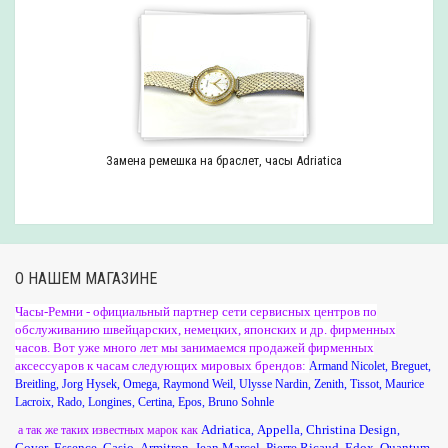
Замена ремешка на браслет, часы Adriatica
О НАШЕМ МАГАЗИНЕ
Часы-Ремни - официальный партнер сети сервисных центров по
обслуживанию швейцарских, немецких, японских и др. фирменных
часов. Вот уже много лет мы занимаемся продажей фирменных
аксессуаров к часам следующих мировых брендов:
Armand Nicolet
,
Breguet
,
Breitling
,
Jorg Hysek
,
Omega
,
Raymond Weil
,
Ulysse Nardin
,
Zenith
,
Tissot
,
Maurice
Lacroix
,
Rado
,
Longines
,
Certina
,
Epos
,
Bruno Sohnle
Adriatica
Appella
Christina Design
а так же таких известных марок как
,
,
,
Cover
Essence
Casio
Armitron
Jean Marcel
Pierre Ricaud
Edox
Quantum
,
,
,
,
,
,
,
,