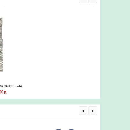
na C605011744
0 р.
<
>