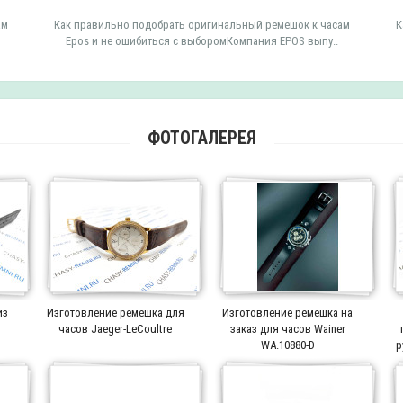
ам
Как правильно подобрать оригинальный ремешок к часам
К
Epos и не ошибиться с выборомКомпания EPOS выпу..
ФОТОГАЛЕРЕЯ
из
Изготовление ремешка для
Изготовление ремешка на
часов Jaeger-LeCoultre
заказ для часов Wainer
WA.10880-D
р