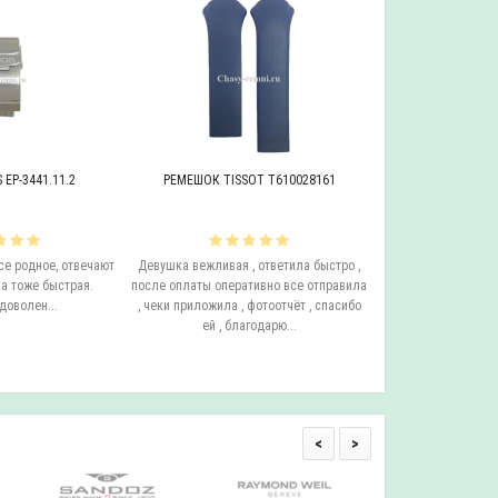
EP-3441.11.2
РЕМЕШОК TISSOT T610028161
БРАСЛЕТ ADRIAT
се родное, отвечают
Девушка вежливая , ответила быстро ,
Этот бросает Я купи
а тоже быстрая.
после оплаты оперативно все отправила
до сих пор у него с
доволен...
, чеки приложила , фотоотчёт , спасибо
ещё он очень удо
ей , благодарю...
смотрится на руке.
одним с
<
>