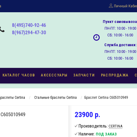
а
Личный Каби
Пункт самовывоза
8(495)740-92-46
ПН-ПТ: 10:00 - 19:00
8(967)294-47-30
СБ: 10:00 - 16:00
Служба доставки:
ПН-ПТ: 10:00 - 19:00
СБ: 10:00 - 16:00
КАТАЛОГ ЧАСОВ
АКСЕССУАРЫ
ЗАПЧАСТИ
РАСПРОДАЖА
Браслеты Certina
Стальные браслеты Certina
Браслет Certina C605010949
23900 р.
 C605010949
Производитель:
CERTINA
Наличие:
ПОД ЗАКАЗ