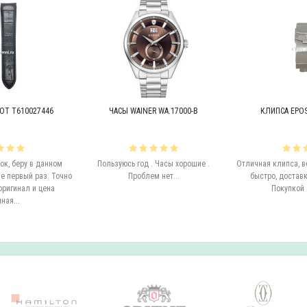
OT T610027446
ЧАСЫ WAINER WA.17000-B
КЛИПСА EPOS 
к, беру в данном
Пользуюсь год . Часы хорошие .
Отличная клипса, в
е первый раз. Точно
Проблем нет...
быстро, доставк
оригинал и цена
Покупкой 
ная...