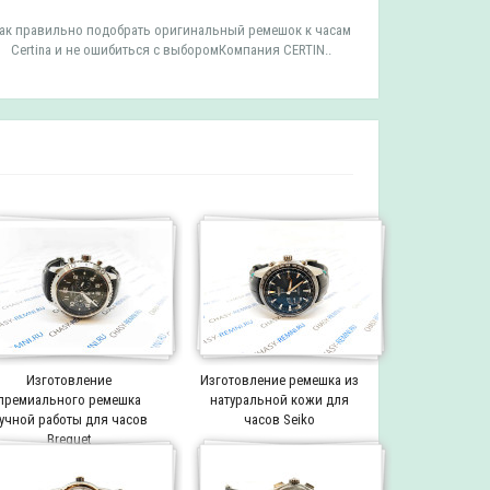
ак правильно подобрать оригинальный ремешок к часам
Как правильн
Certina и не ошибиться с выборомКомпания CERTIN..
Tissot и 
Изготовление
Изготовление ремешка из
премиального ремешка
натуральной кожи для
учной работы для часов
часов Seiko
Breguet