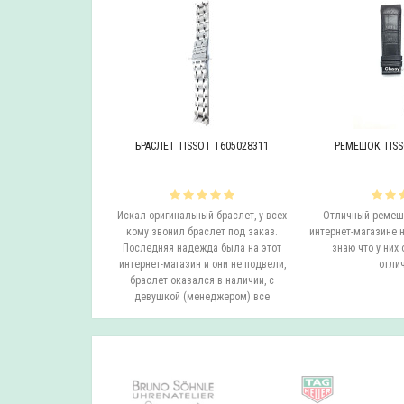
OT T605046447
БРАСЛЕТ TISSOT T605028311
РЕМЕШОК TISS
инальный браслет.
Искал оригинальный браслет, у всех
Отличный ремешо
все согласовали
кому звонил браслет под заказ.
интернет-магазине н
на следующий день
Последняя надежда была на этот
знаю что у них 
вил. Все супер.
интернет-магазин и они не подвели,
отлич
бо...
браслет оказался в наличии, с
девушкой (менеджером) все
согласовали ..