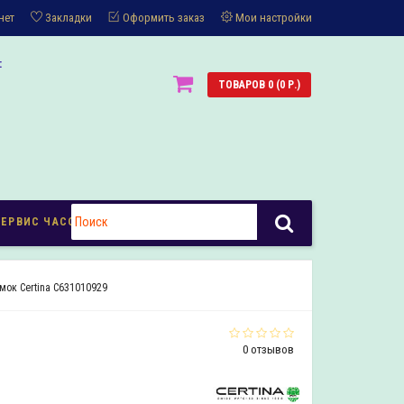
нет
Закладки
Оформить заказ
Мои настройки
:
ТОВАРОВ 0 (0 Р.)
СЕРВИС ЧАСОВ
мок Certina C631010929
0 отзывов