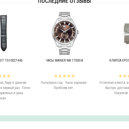
ПОСЛЕДНИЕ ОТЗЫВЫ
OT T610027446
ЧАСЫ WAINER WA.17000-B
КЛИПСА EPOS 
к, беру в данном
Пользуюсь год . Часы хорошие .
Отличная клипса, в
е первый раз. Точно
Проблем нет...
быстро, доставк
оригинал и цена
Покупкой 
ная...