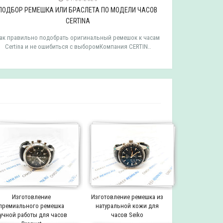
ПОДБОР РЕМЕШКА ИЛИ БРАСЛЕТА ПО МОДЕЛИ ЧАСОВ
ПОДБОР РЕ
CERTINA
ак правильно подобрать оригинальный ремешок к часам
Как правильн
Certina и не ошибиться с выборомКомпания CERTIN..
Tissot и 
Изготовление
Изготовление ремешка из
премиального ремешка
натуральной кожи для
учной работы для часов
часов Seiko