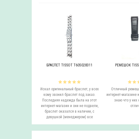
OT T605046447
БРАСЛЕТ TISSOT T605028311
РЕМЕШОК TISS
инальный браслет.
Искал оригинальный браслет, у всех
Отличный ремешо
все согласовали
кому звонил браслет под заказ.
интернет-магазине н
на следующий день
Последняя надежда была на этот
знаю что у них 
вил. Все супер.
интернет-магазин и они не подвели,
отлич
бо...
браслет оказался в наличии, с
девушкой (менеджером) все
согласовали ..