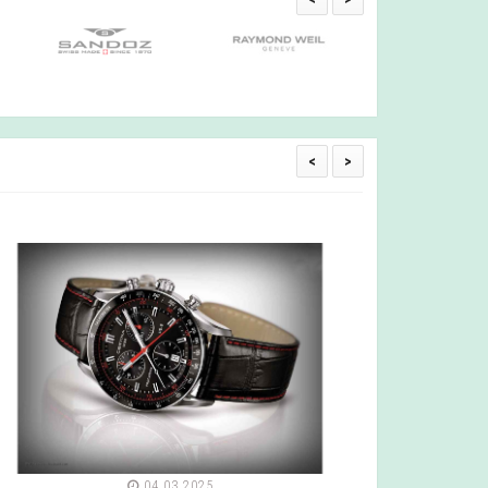
<
>
04.03.2025