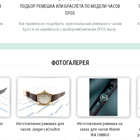
В
ПОДБОР РЕМЕШКА ИЛИ БРАСЛЕТА ПО МОДЕЛИ ЧАСОВ
EPOS
ам
Как правильно подобрать оригинальный ремешок к часам
К
Epos и не ошибиться с выборомКомпания EPOS выпу..
ФОТОГАЛЕРЕЯ
из
Изготовление ремешка для
Изготовление ремешка на
часов Jaeger-LeCoultre
заказ для часов Wainer
WA.10880-D
р