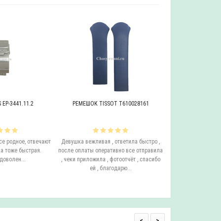
EP-3441.11.2
РЕМЕШОК TISSOT T610028161
БРАСЛЕТ ADRIAT
се родное, отвечают
Девушка вежливая , ответила быстро ,
Этот бросает Я купи
а тоже быстрая.
после оплаты оперативно все отправила
до сих пор у него с
доволен...
, чеки приложила , фотоотчёт , спасибо
ещё он очень удо
ей , благодарю...
смотрится на руке.
одним с
<
>