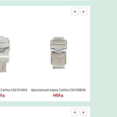
<
>
Certina C631014916
Браслетный замок Certina C631008390
Браслетный замок 
0 р.
6450 р.
645
<
>