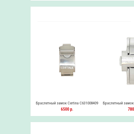
Certina C631020878
Браслетный замок Certina C631008409
Браслетный замок 
0 р.
6500 р.
780