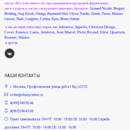
часов. Вот уже много лет мы занимаемся продажей фирменных
аксессуаров к часам следующих мировых брендов:
Armand Nicolet
,
Breguet
,
Breitling
,
Jorg Hysek
,
Omega
,
Raymond Weil
,
Ulysse Nardin
,
Zenith
,
Tissot
,
Maurice
Lacroix
,
Rado
,
Longines
,
Certina
,
Epos
,
Bruno Sohnle
Adriatica
Appella
Christina Design
а так же таких известных марок как
,
,
,
Cover
Essence
Casio
Armitron
Jean Marcel
Pierre Ricaud
Edox
Quantum
,
,
,
,
,
,
,
,
Roamer
Wainer
,
и другие
НАШИ КОНТАКТЫ
г. Москва, Профсоюзная улица д65 к1 БЦ LOTTE
order@chasy-remni.ru
8(495)740-92-46
8(967)294-47-30
Пункт самовывоза: ПН-ПТ: 10:00 - 19:00 СБ: 10:00 - 16:00 Служба
доставки: ПН-ПТ: 10:00 - 19:00 СБ: 10:00 - 16:00