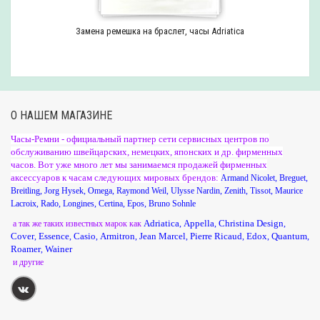
Замена ремешка на браслет, часы Adriatica
О НАШЕМ МАГАЗИНЕ
Часы-Ремни - официальный партнер сети сервисных центров по
обслуживанию швейцарских, немецких, японских и др. фирменных
часов. Вот уже много лет мы занимаемся продажей фирменных
аксессуаров к часам следующих мировых брендов:
Armand Nicolet
,
Breguet
,
Breitling
,
Jorg Hysek
,
Omega
,
Raymond Weil
,
Ulysse Nardin
,
Zenith
,
Tissot
,
Maurice
Lacroix
,
Rado
,
Longines
,
Certina
,
Epos
,
Bruno Sohnle
Adriatica
Appella
Christina Design
а так же таких известных марок как
,
,
,
Cover
Essence
Casio
Armitron
Jean Marcel
Pierre Ricaud
Edox
Quantum
,
,
,
,
,
,
,
,
Roamer
Wainer
,
и другие