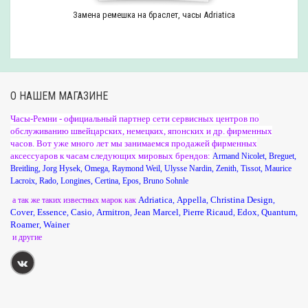
Замена ремешка на браслет, часы Adriatica
О НАШЕМ МАГАЗИНЕ
Часы-Ремни - официальный партнер сети сервисных центров по
обслуживанию швейцарских, немецких, японских и др. фирменных
часов. Вот уже много лет мы занимаемся продажей фирменных
аксессуаров к часам следующих мировых брендов:
Armand Nicolet
,
Breguet
,
Breitling
,
Jorg Hysek
,
Omega
,
Raymond Weil
,
Ulysse Nardin
,
Zenith
,
Tissot
,
Maurice
Lacroix
,
Rado
,
Longines
,
Certina
,
Epos
,
Bruno Sohnle
Adriatica
Appella
Christina Design
а так же таких известных марок как
,
,
,
Cover
Essence
Casio
Armitron
Jean Marcel
Pierre Ricaud
Edox
Quantum
,
,
,
,
,
,
,
,
Roamer
Wainer
,
и другие