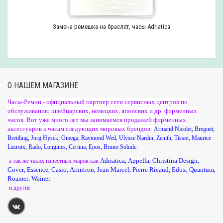
Замена ремешка на браслет, часы Adriatica
О НАШЕМ МАГАЗИНЕ
Часы-Ремни - официальный партнер сети сервисных центров по
обслуживанию швейцарских, немецких, японских и др. фирменных
часов. Вот уже много лет мы занимаемся продажей фирменных
аксессуаров к часам следующих мировых брендов:
Armand Nicolet
,
Breguet
,
Breitling
,
Jorg Hysek
,
Omega
,
Raymond Weil
,
Ulysse Nardin
,
Zenith
,
Tissot
,
Maurice
Lacroix
,
Rado
,
Longines
,
Certina
,
Epos
,
Bruno Sohnle
Adriatica
Appella
Christina Design
а так же таких известных марок как
,
,
,
Cover
Essence
Casio
Armitron
Jean Marcel
Pierre Ricaud
Edox
Quantum
,
,
,
,
,
,
,
,
Roamer
Wainer
,
и другие