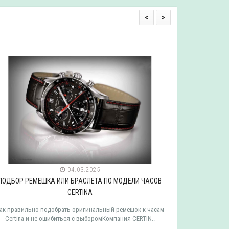
<
>
04.03.2025
ПОДБОР РЕМЕШКА ИЛИ БРАСЛЕТА ПО МОДЕЛИ ЧАСОВ
ПОДБОР РЕ
CERTINA
ак правильно подобрать оригинальный ремешок к часам
Как правильн
Certina и не ошибиться с выборомКомпания CERTIN..
Tissot и 