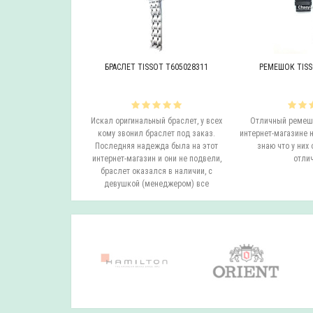
OT T605046447
БРАСЛЕТ TISSOT T605028311
РЕМЕШОК TISS
инальный браслет.
Искал оригинальный браслет, у всех
Отличный ремешо
все согласовали
кому звонил браслет под заказ.
интернет-магазине н
на следующий день
Последняя надежда была на этот
знаю что у них 
вил. Все супер.
интернет-магазин и они не подвели,
отлич
бо...
браслет оказался в наличии, с
девушкой (менеджером) все
согласовали ..