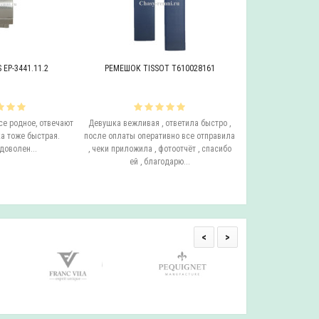
EP-3441.11.2
РЕМЕШОК TISSOT T610028161
БРАСЛЕТ ADRIAT
се родное, отвечают
Девушка вежливая , ответила быстро ,
Этот бросает Я купи
а тоже быстрая.
после оплаты оперативно все отправила
до сих пор у него с
доволен...
, чеки приложила , фотоотчёт , спасибо
ещё он очень удо
ей , благодарю...
смотрится на руке.
одним с
<
>