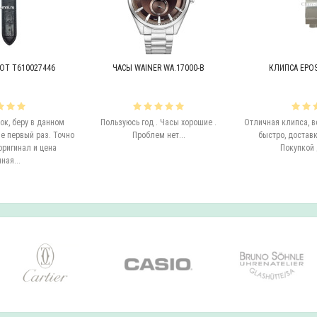
OT T610027446
ЧАСЫ WAINER WA.17000-B
КЛИПСА EPOS 
к, беру в данном
Пользуюсь год . Часы хорошие .
Отличная клипса, в
е первый раз. Точно
Проблем нет...
быстро, доставк
оригинал и цена
Покупкой 
ная...