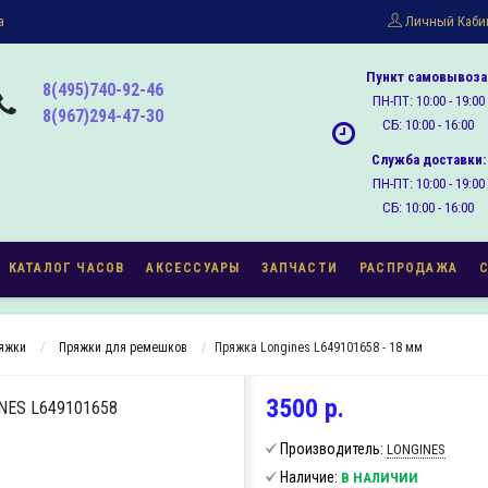
а
Личный Каби
Пункт самовывоза
8(495)740-92-46
ПН-ПТ: 10:00 - 19:00
8(967)294-47-30
СБ: 10:00 - 16:00
Служба доставки:
ПН-ПТ: 10:00 - 19:00
СБ: 10:00 - 16:00
КАТАЛОГ ЧАСОВ
АКСЕССУАРЫ
ЗАПЧАСТИ
РАСПРОДАЖА
ряжки
Пряжки для ремешков
Пряжка Longines L649101658 - 18 мм
3500 р.
NES L649101658
Производитель:
LONGINES
Наличие:
В НАЛИЧИИ