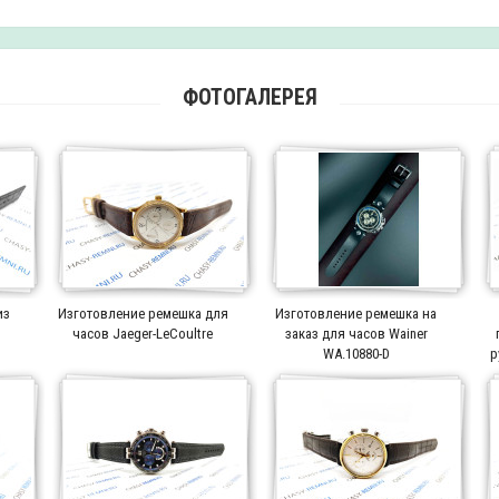
ФОТОГАЛЕРЕЯ
из
Изготовление ремешка для
Изготовление ремешка на
часов Jaeger-LeCoultre
заказ для часов Wainer
WA.10880-D
р