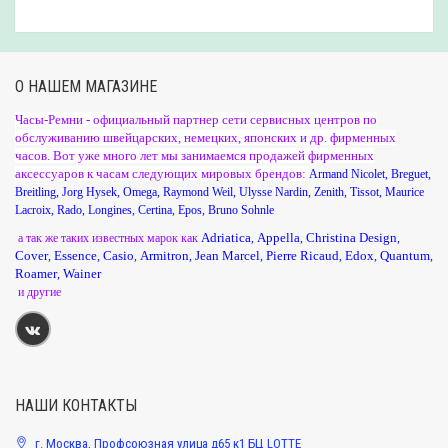
О НАШЕМ МАГАЗИНЕ
Часы-Ремни - официальный партнер сети сервисных центров по
обслуживанию швейцарских, немецких, японских и др. фирменных
часов. Вот уже много лет мы занимаемся продажей фирменных
аксессуаров к часам следующих мировых брендов:
Armand Nicolet
,
Breguet
,
Breitling
,
Jorg Hysek
,
Omega
,
Raymond Weil
,
Ulysse Nardin
,
Zenith
,
Tissot
,
Maurice
Lacroix
,
Rado
,
Longines
,
Certina
,
Epos
,
Bruno Sohnle
Adriatica
Appella
Christina Design
а так же таких известных марок как
,
,
,
Cover
Essence
Casio
Armitron
Jean Marcel
Pierre Ricaud
Edox
Quantum
,
,
,
,
,
,
,
,
Roamer
Wainer
,
и другие
НАШИ КОНТАКТЫ
г. Москва, Профсоюзная улица д65 к1 БЦ LOTTE