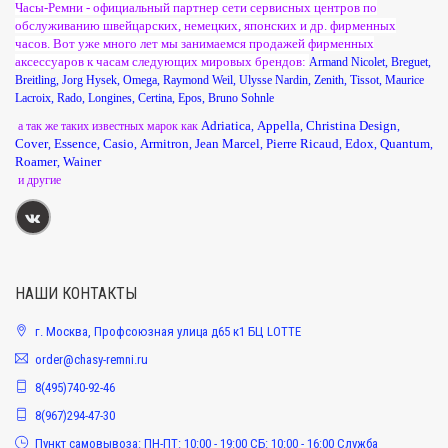
Часы-Ремни - официальный партнер сети сервисных центров по
обслуживанию швейцарских, немецких, японских и др. фирменных
часов. Вот уже много лет мы занимаемся продажей фирменных
аксессуаров к часам следующих мировых брендов:
Armand Nicolet
,
Breguet
,
Breitling
,
Jorg Hysek
,
Omega
,
Raymond Weil
,
Ulysse Nardin
,
Zenith
,
Tissot
,
Maurice
Lacroix
,
Rado
,
Longines
,
Certina
,
Epos
,
Bruno Sohnle
Adriatica
Appella
Christina Design
а так же таких известных марок как
,
,
,
Cover
Essence
Casio
Armitron
Jean Marcel
Pierre Ricaud
Edox
Quantum
,
,
,
,
,
,
,
,
Roamer
Wainer
,
и другие
НАШИ КОНТАКТЫ
г. Москва, Профсоюзная улица д65 к1 БЦ LOTTE
order@chasy-remni.ru
8(495)740-92-46
8(967)294-47-30
Пункт самовывоза: ПН-ПТ: 10:00 - 19:00 СБ: 10:00 - 16:00 Служба