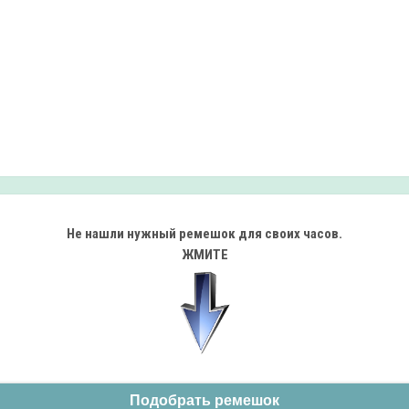
сы Wainer WA.25250-A
Ремешок Tissot T600028613
109900 р.
13000 р.
Не нашли нужный ремешок
для своих часов.
ЖМИТЕ
Подобрать ремешок