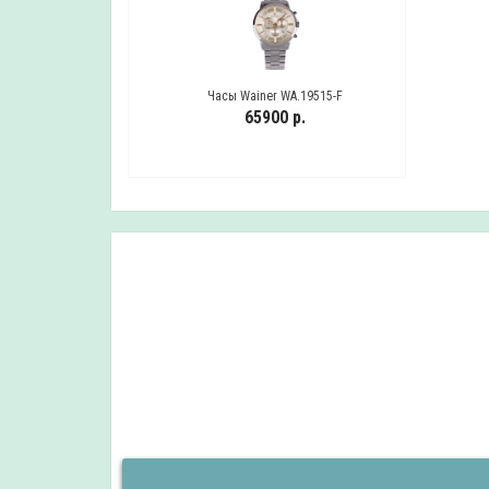
WA-25511.3.2
Часы Wainer WA.19515-F
Ча
 р.
65900 р.