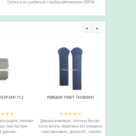
Certina и не ошибиться с выборомКомпания CERTIN..
Tissot и 
<
>
EP-3441.11.2
РЕМЕШОК TISSOT T610028161
БРАСЛЕТ ADRIAT
се родное, отвечают
Девушка вежливая , ответила быстро ,
Этот бросает Я купи
а тоже быстрая.
после оплаты оперативно все отправила
до сих пор у него с
доволен...
, чеки приложила , фотоотчёт , спасибо
ещё он очень удо