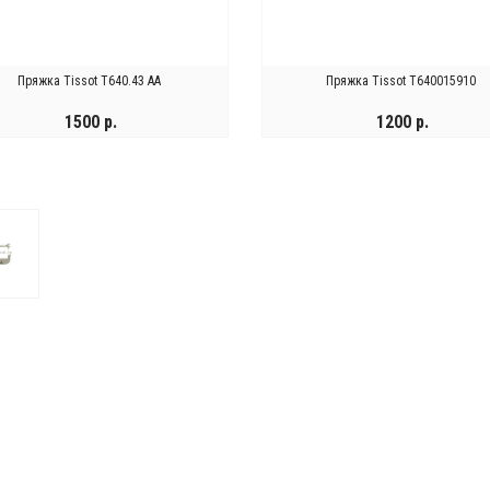
Пряжка Tissot T640.43 AA
Пряжка Tissot T640015910
1500 р.
1200 р.
ВЕДОМИТЬ
УВЕДОМИТЬ
сы Wainer WA.25250-C
Часы Wainer WA.19100-C
109900 р.
63900 р.