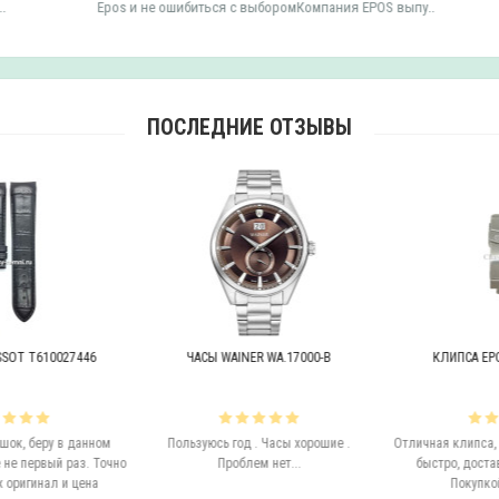
Epos и не ошибиться с выборомКомпания EPOS выпу..
ПОСЛЕДНИЕ ОТЗЫВЫ
OT T610027446
ЧАСЫ WAINER WA.17000-B
КЛИПСА EPOS 
к, беру в данном
Пользуюсь год . Часы хорошие .
Отличная клипса, в
е первый раз. Точно
Проблем нет...
быстро, доставк
оригинал и цена
Покупкой 