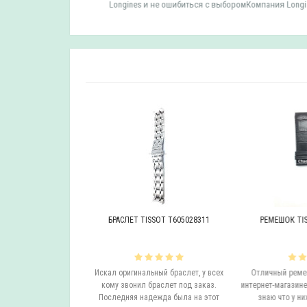
 TISSOT ..
Longines и не ошибиться с выборомКомпания Longi..
OT T605046447
БРАСЛЕТ TISSOT T605028311
РЕМЕШОК TISS
инальный браслет.
Искал оригинальный браслет, у всех
Отличный ремешо
все согласовали
кому звонил браслет под заказ.
интернет-магазине н
на следующий день
Последняя надежда была на этот
знаю что у них 