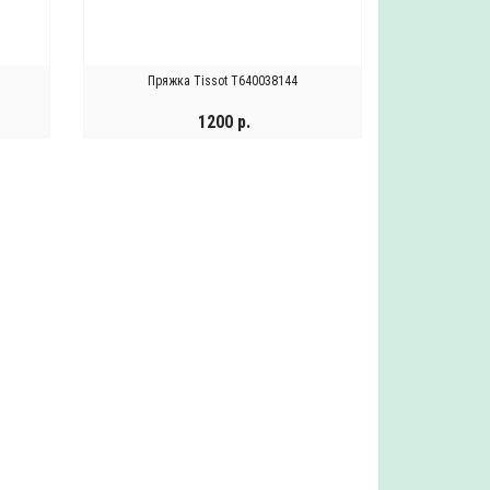
Пряжка Tissot T640038144
1200 р.
КУПИТЬ
Ремешок Tissot T600041157
Часы Wainer WA.19100-B
13800 р.
63900 р.