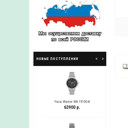
У
<
>
НОВЫЕ ПОСТУПЛЕНИЯ
WA.19100-B
Часы Wainer WA.19100-A
Ча
 р.
63900 р.