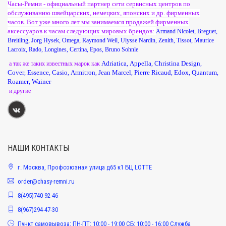
Часы-Ремни - официальный партнер сети сервисных центров по
обслуживанию швейцарских, немецких, японских и др. фирменных
часов. Вот уже много лет мы занимаемся продажей фирменных
аксессуаров к часам следующих мировых брендов:
Armand Nicolet
,
Breguet
,
Breitling
,
Jorg Hysek
,
Omega
,
Raymond Weil
,
Ulysse Nardin
,
Zenith
,
Tissot
,
Maurice
Lacroix
,
Rado
,
Longines
,
Certina
,
Epos
,
Bruno Sohnle
Adriatica
Appella
Christina Design
а так же таких известных марок как
,
,
,
Cover
Essence
Casio
Armitron
Jean Marcel
Pierre Ricaud
Edox
Quantum
,
,
,
,
,
,
,
,
Roamer
Wainer
,
и другие
НАШИ КОНТАКТЫ
г. Москва, Профсоюзная улица д65 к1 БЦ LOTTE
order@chasy-remni.ru
8(495)740-92-46
8(967)294-47-30
Пункт самовывоза: ПН-ПТ: 10:00 - 19:00 СБ: 10:00 - 16:00 Служба