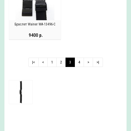
Браслет Wainer WA-13496-C
9400 р.
|<
<
1
2
3
4
>
>|