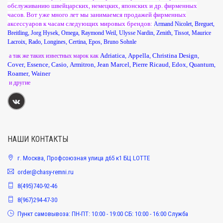
обслуживанию швейцарских, немецких, японских и др. фирменных
часов. Вот уже много лет мы занимаемся продажей фирменных
аксессуаров к часам следующих мировых брендов:
Armand Nicolet
,
Breguet
,
Breitling
,
Jorg Hysek
,
Omega
,
Raymond Weil
,
Ulysse Nardin
,
Zenith
,
Tissot
,
Maurice
Lacroix
,
Rado
,
Longines
,
Certina
,
Epos
,
Bruno Sohnle
Adriatica
Appella
Christina Design
а так же таких известных марок как
,
,
,
Cover
Essence
Casio
Armitron
Jean Marcel
Pierre Ricaud
Edox
Quantum
,
,
,
,
,
,
,
,
Roamer
Wainer
,
и другие
НАШИ КОНТАКТЫ
г. Москва, Профсоюзная улица д65 к1 БЦ LOTTE
order@chasy-remni.ru
8(495)740-92-46
8(967)294-47-30
Пункт самовывоза: ПН-ПТ: 10:00 - 19:00 СБ: 10:00 - 16:00 Служба