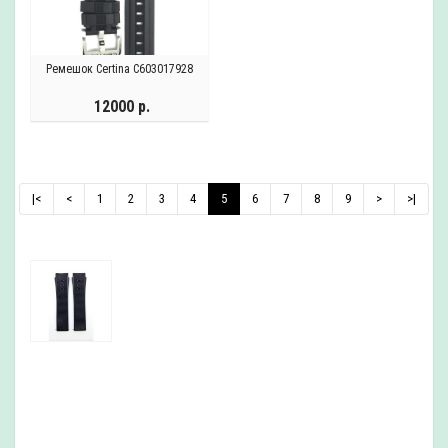
Ремешок Certina C603017928
12000 р.
|<
<
1
2
3
4
5
6
7
8
9
>
>|