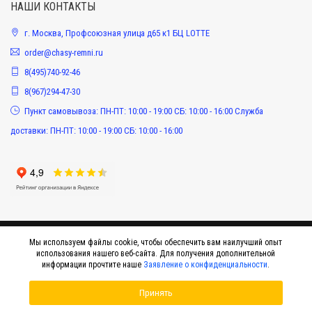
НАШИ КОНТАКТЫ
г. Москва, Профсоюзная улица д65 к1 БЦ LOTTE
order@chasy-remni.ru
8(495)740-92-46
8(967)294-47-30
Пункт самовывоза: ПН-ПТ: 10:00 - 19:00 СБ: 10:00 - 16:00 Служба
доставки: ПН-ПТ: 10:00 - 19:00 СБ: 10:00 - 16:00
Мы используем файлы cookie, чтобы обеспечить вам наилучший опыт
использования нашего веб-сайта. Для получения дополнительной
информации прочтите наше
Заявление о конфиденциальности
.
Принять
© 2015-2026 Интернет-магазин оригинальных аксессуаров к наручным часам