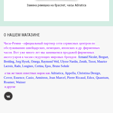
Замена ремешка на браслет, часы Adriatica
О НАШЕМ МАГАЗИНЕ
Часы-Ремни - официальный партнер сети сервисных центров по
обслуживанию швейцарских, немецких, японских и др. фирменных
часов. Вот уже много лет мы занимаемся продажей фирменных
аксессуаров к часам следующих мировых брендов:
Armand Nicolet
,
Breguet
,
Breitling
,
Jorg Hysek
,
Omega
,
Raymond Weil
,
Ulysse Nardin
,
Zenith
,
Tissot
,
Maurice
Lacroix
,
Rado
,
Longines
,
Certina
,
Epos
,
Bruno Sohnle
Adriatica
Appella
Christina Design
а так же таких известных марок как
,
,
,
Cover
Essence
Casio
Armitron
Jean Marcel
Pierre Ricaud
Edox
Quantum
,
,
,
,
,
,
,
,
Roamer
Wainer
,
и другие